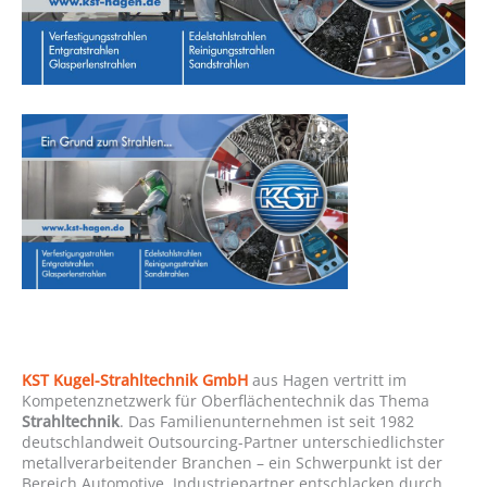
KST Kugel-Strahltechnik GmbH
aus Hagen vertritt im
Kompetenznetzwerk für Oberflächentechnik das Thema
Strahltechnik
. Das Familienunternehmen ist seit 1982
deutschlandweit Outsourcing-Partner unterschiedlichster
metallverarbeitender Branchen – ein Schwerpunkt ist der
Bereich Automotive. Industriepartner entschlacken durch