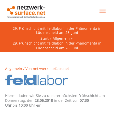
Zum
Inhalt
springen
29. Frühschicht mit ‚feldlabor‘ in der Phänomenta in
Lüdenscheid am 28. Juni
Start
Allgemein
29. Frühschicht mit ‚feldlabor‘ in der Phänomenta in
Lüdenscheid am 28. Juni
Allgemein
/ Von
netzwerk-surface.net
Hiermit laden wir Sie zu unserer nächsten Frühschicht am
Donnerstag, den
28.06.2018
in der Zeit von
07:30
Uhr
bis
10:00 Uhr
ein.