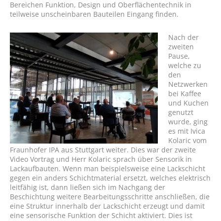
Bereichen Funktion, Design und Oberflächentechnik in
teilweise unscheinbaren Bauteilen Eingang finden.
Nach der
zweiten
Pause,
welche zu
den
Netzwerken
bei Kaffee
und Kuchen
genutzt
wurde, ging
es mit Ivica
Kolaric vom
Fraunhofer IPA aus Stuttgart weiter. Dies war der zweite
Video Vortrag und Herr Kolaric sprach über Sensorik in
Lackaufbauten. Wenn man beispielsweise eine Lackschicht
gegen ein anders Schichtmaterial ersetzt, welches elektrisch
leitfähig ist, dann ließen sich im Nachgang der
Beschichtung weitere Bearbeitungsschritte anschließen, die
eine Struktur innerhalb der Lackschicht erzeugt und damit
eine sensorische Funktion der Schicht aktiviert. Dies ist