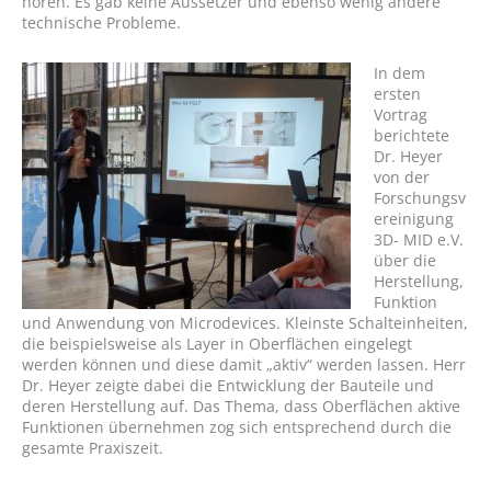
hören. Es gab keine Aussetzer und ebenso wenig andere
technische Probleme.
In dem
ersten
Vortrag
berichtete
Dr. Heyer
von der
Forschungsv
ereinigung
3D- MID e.V.
über die
Herstellung,
Funktion
und Anwendung von Microdevices. Kleinste Schalteinheiten,
die beispielsweise als Layer in Oberflächen eingelegt
werden können und diese damit „aktiv“ werden lassen. Herr
Dr. Heyer zeigte dabei die Entwicklung der Bauteile und
deren Herstellung auf. Das Thema, dass Oberflächen aktive
Funktionen übernehmen zog sich entsprechend durch die
gesamte Praxiszeit.