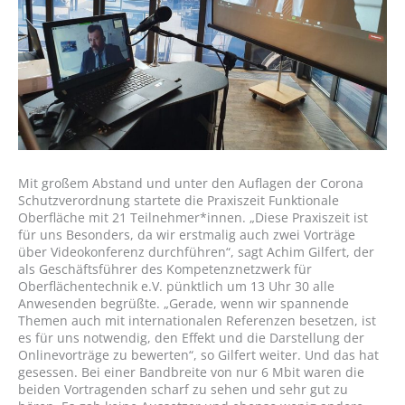
Mit großem Abstand und unter den Auflagen der Corona
Schutzverordnung startete die Praxiszeit Funktionale
Oberfläche mit 21 Teilnehmer*innen. „Diese Praxiszeit ist
für uns Besonders, da wir erstmalig auch zwei Vorträge
über Videokonferenz durchführen“, sagt Achim Gilfert, der
als Geschäftsführer des Kompetenznetzwerk für
Oberflächentechnik e.V. pünktlich um 13 Uhr 30 alle
Anwesenden begrüßte. „Gerade, wenn wir spannende
Themen auch mit internationalen Referenzen besetzen, ist
es für uns notwendig, den Effekt und die Darstellung der
Onlinevorträge zu bewerten“, so Gilfert weiter. Und das hat
gesessen. Bei einer Bandbreite von nur 6 Mbit waren die
beiden Vortragenden scharf zu sehen und sehr gut zu