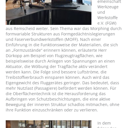
emeinschaft
Werkzeuge
und
Werkstoffe
e.V. (FGW)
aus Remscheid weiter. Sein Thema war das Morphing durch
formvariable Strukturen aus Formgedächtnislegierungen
und Faserverbundwerkstoffen (MOFF). Nach einer
Einführung in die Funktionsweise der Materialien, die sich
an „Formzustände“ erinnern können, erläuterte Herr
Dürkopp am Beispiel von Flugzeugtragflächen, wie
beispielsweise durch Anlegen von Spannungen an einen
Aktuator, die Wölbung der Tragfläche aktiv verändert
werden kann. Die Folge sind bessere Luftströme, die
Treibstoffverbrauch einsparen können. Auch wird das
Eigengewicht des Fluggerätes geringer. Das bedeutet, dass
mehr Nutzlast (Passagiere) befördert werden können. Für
die Oberflächentechnik ist die Herausforderung das
Aufbringen von Schutzbeschichtungen, die eine aktive
Bewegung der inneren Struktur schadlos mitmachen, ohne
ihre Funktion einzuschränken oder zu verlieren.
In dem