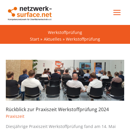
Zum
Inhalt
springen
Werkstoffprüfung
Start
Aktuelles
Werkstoffprüfung
Rückblick zur Praxiszeit Werkstoffprüfung 2024
Praxiszeit
Diesjährige Praxiszeit Werkstoffprüfung fand am 14. Mai